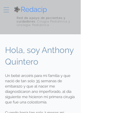
Redacip
Red de apoyo de pacientes y
cuidadores.
Cirugía Pediátrica y
Urología Pediátrica
Hola, soy Anthony
Quintero
Un bebé arcoiris para mi familia y que
nació de tan solo 35 semanas de
embarazo y que al nacer me
diagnosticaron ano imperforado, al día
siguiente me hicieron mi primera cirugía
que fue una colostomia.
Cuando tenía tan solo 2 meses mi